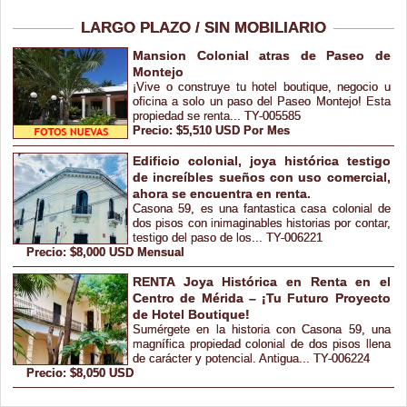
LARGO PLAZO / SIN MOBILIARIO
Mansion Colonial atras de Paseo de
Montejo
¡Vive o construye tu hotel boutique, negocio u
oficina a solo un paso del Paseo Montejo! Esta
propiedad se renta... TY-005585
Precio: $5,510 USD Por Mes
Edificio colonial, joya histórica testigo
de increíbles sueños con uso comercial,
ahora se encuentra en renta.
Casona 59, es una fantastica casa colonial de
dos pisos con inimaginables historias por contar,
testigo del paso de los... TY-006221
Precio: $8,000 USD Mensual
RENTA Joya Histórica en Renta en el
Centro de Mérida – ¡Tu Futuro Proyecto
de Hotel Boutique!
Sumérgete en la historia con Casona 59, una
magnífica propiedad colonial de dos pisos llena
de carácter y potencial. Antigua... TY-006224
Precio: $8,050 USD