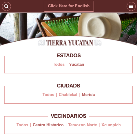
Click Here for English
ESTADOS
Todos
|
Yucatan
CIUDADS
Todos
|
Chablekal
|
Merida
VECINDARIOS
Todos
|
Centro Historico
|
Temozon Norte
|
Xcumpich