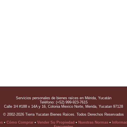
Servicios personales de bienes raíces en Mérida, Yucatán
Teléfono: (+52) 999-923-7615
Calle 1H #188 x 14A y 16, Colonia Mexico Norte, Merida, Yucatan 97128
© 2002-2026 Tierra Yucatan Bienes Raíces. Todos Derechos Reservados
os
•
Cómo Comprar
•
Vender Su Propiedad
•
Nuestras Normas
•
Informa
Frecuentes